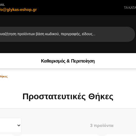
AIL
ΤΑ ΚΑΤ
fo@glykas-eshop.gr
Αναζήτηση προϊόντων βάση κωδικού, περιγραφής, είδους...
Καθαρισμός & Περιποίηση
Θήκες
Προστατευτικές Θήκες
3 προϊόντα