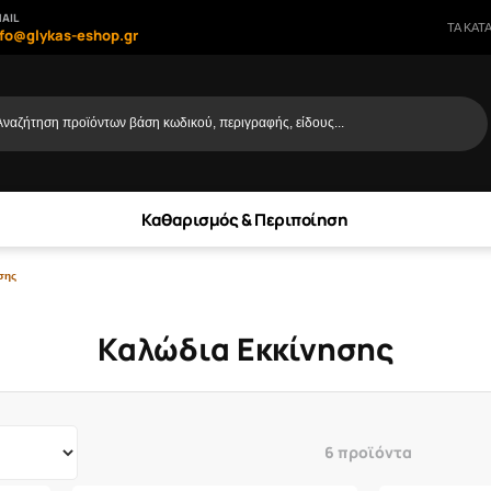
AIL
ΤΑ ΚΑΤ
nfo@glykas-eshop.gr
Αναζήτηση προϊόντων βάση κωδικού, περιγραφής, είδους...
Καθαρισμός & Περιποίηση
σης
Καλώδια Εκκίνησης
6 προϊόντα