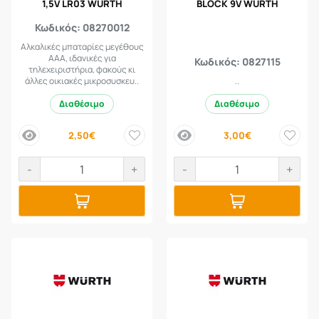
1,5V LR03 WURTH
BLOCK 9V WURTH
Κωδικός: 08270012
Αλκαλικές μπαταρίες μεγέθους
AAA, ιδανικές για
Κωδικός: 0827115
τηλεχειριστήρια, φακούς κι
άλλες οικιακές μικροσυσκευ..
..
Διαθέσιμο
Διαθέσιμο
2,50€
3,00€
price
price
-
+
-
+