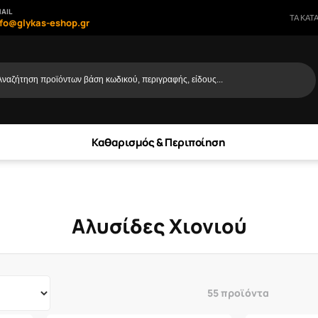
AIL
ΤΑ ΚΑΤ
nfo@glykas-eshop.gr
Αναζήτηση προϊόντων βάση κωδικού, περιγραφής, είδους...
Καθαρισμός & Περιποίηση
Αλυσίδες Χιονιού
55 προϊόντα