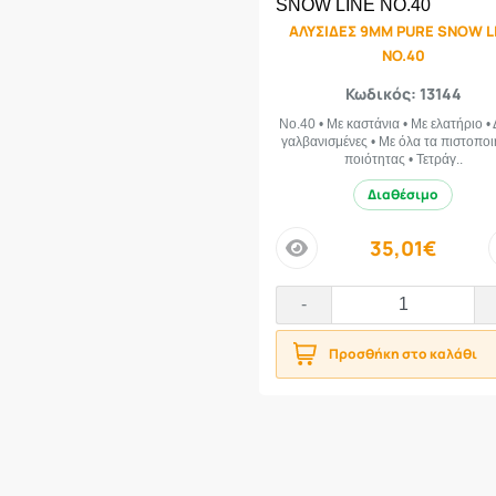
175-60-19
1
ΑΛΥΣΙΔΕΣ 9ΜΜ PURE SNOW L
175-65-13
8
NO.40
175-65-14
4
Κωδικός: 13144
175-65-15
3
Νο.40 • Με καστάνια • Με ελατήριο •
175-65-17
1
γαλβανισμένες • Με όλα τα πιστοποι
ποιότητας • Τετράγ..
175-70-12
3
Διαθέσιμο
175-70-13
5
175-70-14
3
35,01€
price
175-70-15
3
175-70-16
1
-
175-75-13
3
175-75-14
3
Προσθήκη στο καλάθι
175-75-15
1
175-75-16
4
175-80-13
3
175-80-14
3