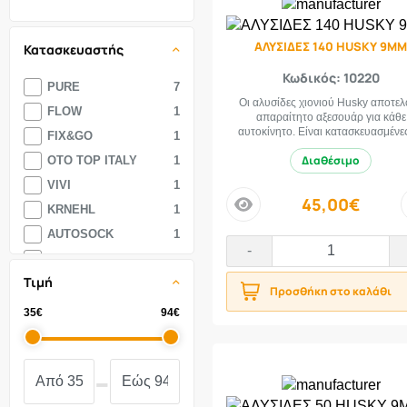
155-70-14
7
155-70-15
5
ΑΛΥΣΙΔΕΣ 140 HUSKY 9MM
Κατασκευαστής
155-70-19
1
Κωδικός: 10220
155-80-12
2
PURE
7
Οι αλυσίδες χιονιού Husky αποτε
155-80-13
8
FLOW
1
απαραίτητο αξεσουάρ για κάθε
αυτοκίνητο. Είναι κατασκευασμένες
155-80-14
4
FIX&GO
1
155-80-15
3
Διαθέσιμο
OTO TOP ITALY
1
155-85-13
1
VIVI
1
45,00€
160-60-15
1
KRNEHL
1
price
160-65-13
1
AUTOSOCK
1
-
160-80-13
1
HUSKY
15
Τιμή
165-50-15
2
SNOCKS
6
Προσθήκη στο καλάθι
165-55-13
4
CARTECH
4
35€
94€
165-55-14
2
AUTOMAX
7
165-55-15
7
LAMPA
10
-
165-55-16
2
165-60-12
1