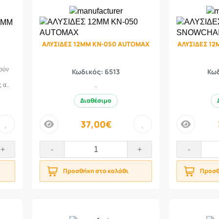
ΑΛΥΣΙΔΕΣ 12MM KN-050 AUTOMAX
ΑΛΥΣΙΔΕΣ 1
λούν
Κωδικός: 6513
Κωδ
 α..
..
Διαθέσιμο
37,00€
price
price
+
-
+
-
Προσθήκη στο καλάθι
Προσθ