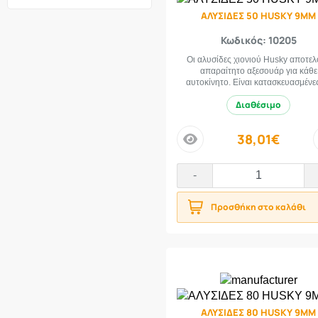
ΑΛΥΣΙΔΕΣ 50 HUSKY 9MM
165-60-13
2
165-60-14
7
Κωδικός: 10205
165-60-15
3
Οι αλυσίδες χιονιού Husky αποτε
απαραίτητο αξεσουάρ για κάθε
165-65-13
3
αυτοκίνητο. Είναι κατασκευασμένες
165-65-14
8
Διαθέσιμο
165-65-15
5
165-65-16
1
38,01€
price
165-70-12
1
165-70-13
9
-
165-70-14
4
Προσθήκη στο καλάθι
165-70-15
3
165-75-14
3
165-75-16
1
165-80-13
5
165-80-14
4
165-80-15
2
ΑΛΥΣΙΔΕΣ 80 HUSKY 9MM