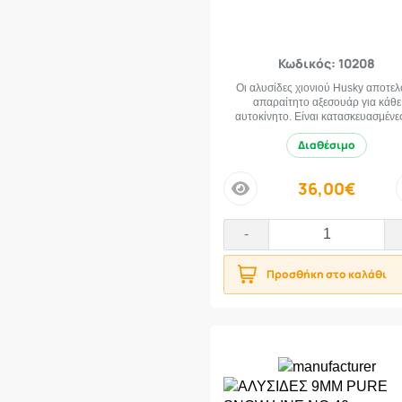
170-60-15
1
170-80-13
1
175-50-13
3
Κωδικός: 10208
175-50-14
3
Οι αλυσίδες χιονιού Husky αποτε
απαραίτητο αξεσουάρ για κάθε
175-50-15
5
αυτοκίνητο. Είναι κατασκευασμένες
175-50-16
2
Διαθέσιμο
175-55-13
1
175-55-14
1
36,00€
price
175-55-15
4
175-55-16
1
-
175-55-17
2
175-55-20
Προσθήκη στο καλάθι
1
175-60-13
3
175-60-14
7
175-60-15
3
175-60-16
2
175-60-18
1