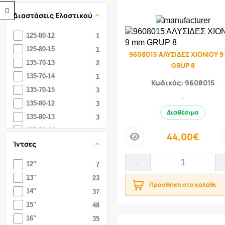
Προσβασιμότητα
Διαστάσεις Ελαστικού
125-80-12
1
125-80-15
1
9608015 ΑΛΥΣΙΔΕΣ ΧΙΟΝΙΟΥ 
135-70-13
2
GRUP 8
135-70-14
1
Κωδικός: 9608015
135-70-15
3
..
135-80-12
3
Διαθέσιμο
135-80-13
3
135-80-14
3
44,00€
price
Ίντσες
135-80-15
5
145-60-13
2
-
12''
7
145-65-13
2
13''
23
Προσθήκη στο καλάθι
145-65-14
1
14''
37
145-65-15
6
15''
48
145-70-12
2
16''
35