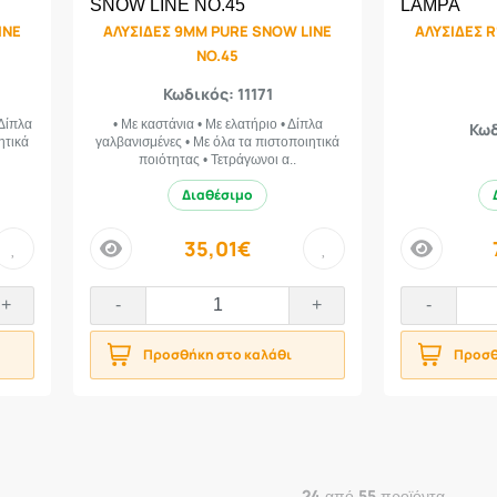
INE
ΑΛΥΣΙΔΕΣ 9ΜΜ PURE SNOW LINE
ΑΛΥΣΙΔΕΣ R
NO.45
Κωδικός: 11171
 Δίπλα
• Με καστάνια • Με ελατήριο • Δίπλα
Κωδ
ητικά
γαλβανισμένες • Με όλα τα πιστοποιητικά
ποιότητας • Τετράγωνοι α..
Διαθέσιμο
35,01€
price
price
+
-
+
-
Προσθήκη στο καλάθι
Προσθ
24
55
από
προϊόντα