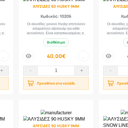
ΑΛΥΣΙΔΕΣ 60 HUSKY 9MM
ΑΛΥΣΙΔ
Κωδικός: 10206
Κωδ
λούν
Οι αλυσίδες χιονιού Husky αποτελούν
Οι αλυσίδες 
απαραίτητο αξεσουάρ για κάθε
απαραίτητ
 α..
αυτοκίνητο. Είναι κατασκευασμένες α..
αυτοκίνητο. Ε
Διαθέσιμο
40,00€
price
price
+
-
+
-
Προσθήκη στο καλάθι
Προσθ
ΑΛΥΣΙΔΕΣ 90 HUSKY 9MM