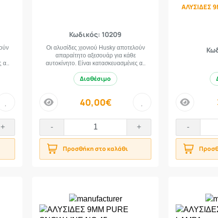
ΑΛΥΣΙΔΕΣ 
Κωδικός: 10209
λούν
Οι αλυσίδες χιονιού Husky αποτελούν
Κωδ
απαραίτητο αξεσουάρ για κάθε
 α..
αυτοκίνητο. Είναι κατασκευασμένες α..
Διαθέσιμο
40,00€
price
price
+
-
+
-
Προσθήκη στο καλάθι
Προσθ