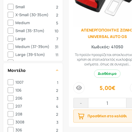
FORD
9
Small
2
HONDA
2
X-Small (30-35cm)
2
HYUNDAI
5
Medium
5
MAZDA
5
ΑΠΕΝΕΡΓΟΠΟΙΗΤΗΣ ΖΩΝΗ
Small (35-37cm)
10
MERCEDES
9
UNIVERSAL AUTO GS
Large
7
MINI COOPER
1
Κωδικός: 41050
Medium (37-39cm)
31
NISSAN
4
Large (39-51cm)
Το προϊόν προορίζεται αποκλειστικ
11
OPEL
7
χρήση σε στατικά/εκτός κυκλοφο
X-Large
2
οχήματα , όπως σε συνεργεί..
PEUGEOT
10
Μοντέλο
Διαθέσιμο
RENAULT
8
1007
SEAT
1
2
5,00€
price
106
SKODA
2
7
206
SMART
3
2
-
207
SUZUKI
4
4
208
TOYOTA
2
5
Προσθήκη στο καλάθι
3008
UNIVERSAL
3
4
306
VW
2
14