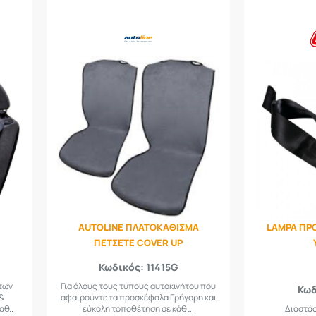
AUTOLINE ΠΛΑΤΟΚΑΘΙΣΜΑ
LAMPA ΠΡ
ΠΕΤΣΕΤΕ COVER UP
Κωδικός: 11415G
των
Για όλους τους τύπους αυτοκινήτου που
Κωδ
 &
αφαιρούντε τα προσκέφαλα Γρήγορη και
αθ..
εύκολη τοποθέτηση σε κάθι..
Διαστάσ