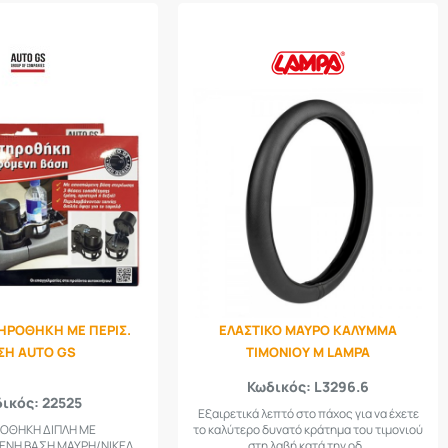
ΗΡΟΘΗΚΗ ΜΕ ΠΕΡΙΣ.
ΕΛΑΣΤΙΚΟ ΜΑΥΡΟ ΚΑΛΥΜΜΑ
ΣΗ AUTO GS
ΤΙΜΟΝΙΟΥ M LAMPA
Κωδικός: L3296.6
ικός: 22525
Εξαιρετικά λεπτό στο πάχος για να έχετε
ΟΘΗΚΗ ΔΙΠΛΗ ΜΕ
το καλύτερο δυνατό κράτημα του τιμονιού
ΝΗ ΒΑΣΗ ΜΑΥΡΗ/ΝΙΚΕΛ..
στη λαβή κατά την οδ..