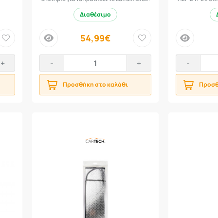
Διαθέσιμο
54,99€
price
price
+
-
+
-
Προσθήκη στο καλάθι
Προσθ