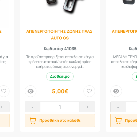
Σ
ΑΠΕΝΕΡΓΟΠΟΙΗΤΗΣ ΖΩΝΗΣ ΠΛΑΣ.
ΑΠΕΝΕΡΓΟΠΟ
AUTO GS
Κωδικός: 41035
Κωδ
ά για
Το προϊόν προορίζεται αποκλειστικά για
ΜΕΓΑΛΗ ΤΡΥΠΑ
ρίας
χρήση σε στατικά/εκτός κυκλοφορίας
αποκλειστικά γ
οχήματα , όπως σε συνεργεί..
κυκλοφορ
Διαθέσιμο
5,00€
price
price
+
-
+
-
Προσθήκη στο καλάθι
Προσθ