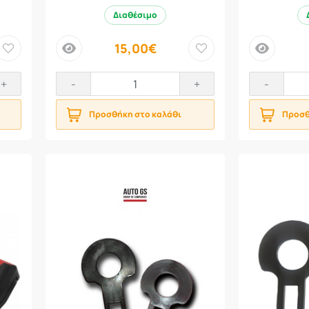
Διαθέσιμο
15,00€
price
price
+
-
+
-
Προσθήκη στο καλάθι
Προσθ