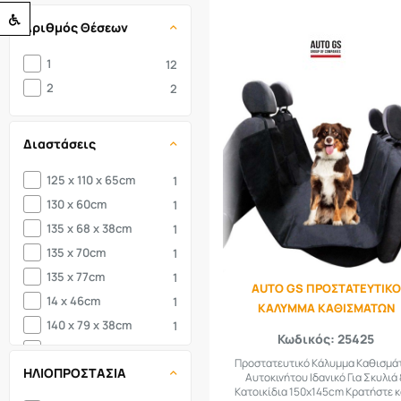
Προσβασιμότητα
Αριθμός Θέσεων
1
12
2
2
Διαστάσεις
125 x 110 x 65cm
1
130 x 60cm
1
135 x 68 x 38cm
1
135 x 70cm
1
135 x 77cm
1
AUTO GS ΠΡΟΣΤΑΤΕΥΤΙΚΟ
14 x 46cm
1
ΚΑΛΥΜΜΑ ΚΑΘΙΣΜΑΤΩΝ
140 x 79 x 38cm
1
Κωδικός: 25425
145 x 130 x 79cm
1
Προστατευτικό Κάλυμμα Καθισμά
ΗΛΙΟΠΡΟΣΤΑΣΙΑ
145 x 60cm
1
Αυτοκινήτου Ιδανικό Για Σκυλιά
Κατοικίδια 150x145cm Κρατήστε κ
145 x 68cm
1