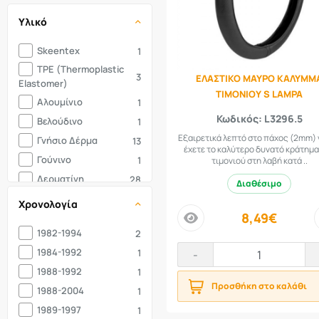
CIVIC
2
Πόμολο-Φούσκα
19
Υλικό
CLIO
5
Ραφτά
2
CORDOBA
2
Skeentex
Σετ Καλύμματα
1
9
COROLLA
TPE (Thermoplastic
4
Φούσκα
1
3
ΕΛΑΣΤΙΚΟ ΜΑΥΡΟ ΚΑΛΥΜΜ
Elastomer)
CORSA
1
ΤΙΜΟΝΙΟΥ S LAMPA
Αλουμίνιο
1
CORSA
1
Κωδικός: L3296.5
Βελούδινο
1
CUPRA
1
Εξαιρετικά λεπτό στο πάχος (2mm) 
Γνήσιο Δέρμα
13
D40
1
έχετε το καλύτερο δυνατό κράτημα
Γούνινο
1
τιμονιού στη λαβή κατά ..
DOBLO
1
Δερματίνη
28
Διαθέσιμο
DUSTER
1
Λάστιχο
9
E30
Χρονολογία
3
8,49€
Μικροΐνες
4
E36
4
price
1982-1994
2
Μοκέτα
9
E39
2
1984-1992
1
-
Μπίλια
1
E46
5
1988-1992
1
Πετσετέ
9
E81
3
Προσθήκη στο καλάθι
1988-2004
1
Πολυεστέρας
18
E82
3
1989-1997
1
Σιλικονούχο
1
E84