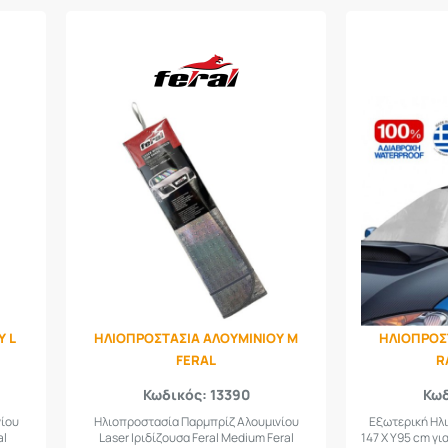
Υ L
ΗΛΙΟΠΡΟΣΤΑΣΙΑ ΑΛΟΥΜΙΝΙΟΥ M
ΗΛΙΟΠΡΟΣ
FERAL
R
Κωδικός: 13390
Κωδ
ίου
Ηλιοπροστασία Παρμπρίζ Αλουμινίου
Εξωτερική Ηλ
al
Laser Ιριδίζουσα Feral Medium Feral
147 Χ Υ95 cm γ