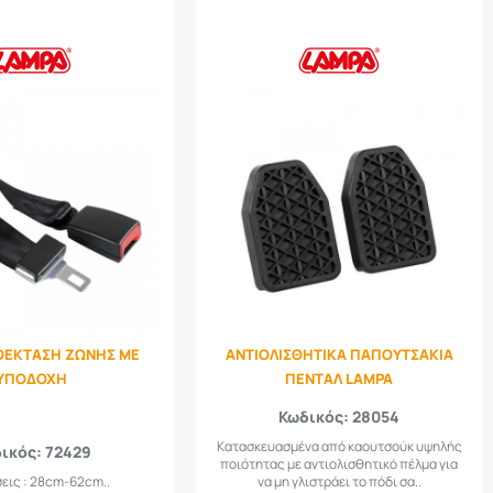
ΟΕΚΤΑΣΗ ΖΩΝΗΣ ΜΕ
ΑΝΤΙΟΛΙΣΘΗΤΙΚΑ ΠΑΠΟΥΤΣΑΚΙΑ
ΥΠΟΔΟΧΗ
ΠΕΝΤΑΛ LAMPA
Κωδικός: 28054
Κατασκευασμένα από καουτσούκ υψηλής
ικός: 72429
ποιότητας με αντιολισθητικό πέλμα για
εις : 28cm-62cm..
να μη γλιστράει το πόδι σα..