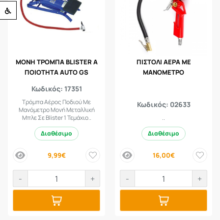
Προσβασιμότητα
ΜΟΝΗ ΤΡΟΜΠΑ BLISTER Α
ΠΙΣΤΟΛΙ ΑΕΡΑ ΜΕ
ΠΟΙΟΤΗΤΑ AUTO GS
ΜΑΝΟΜΕΤΡΟ
Κωδικός: 17351
Τρόμπα Αέρος Ποδιού Με
Κωδικός: 02633
Μανόμετρο Μονή Μεταλλική
Μπλε Σε Blister 1 Τεμάχιο..
..
Διαθέσιμο
Διαθέσιμο
9,99€
16,00€
price
price
-
+
-
+