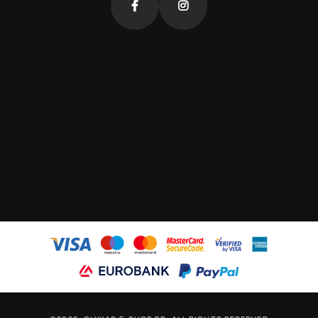
fb
insta