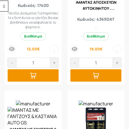
ΙΜΑΝΤΑΣ ΑΠΟΣΚΕΥΩΝ
Προσβασιμότητα
Κωδικός: 17400
ΑΥΤΟΚΙΝΗΤΟΥ
Γάντζοι Δεσίματος Για Καρότσες
MASTERLOCK
14 x 5cm Αυτοί οι γάντζοι θα σας
Κωδικός: 4369DAT
βοηθήσουν να ασφαλίσετε το
φορτίο σ..
..
Διαθέσιμο
Διαθέσιμο
12,00€
19,00€
price
price
-
+
-
+