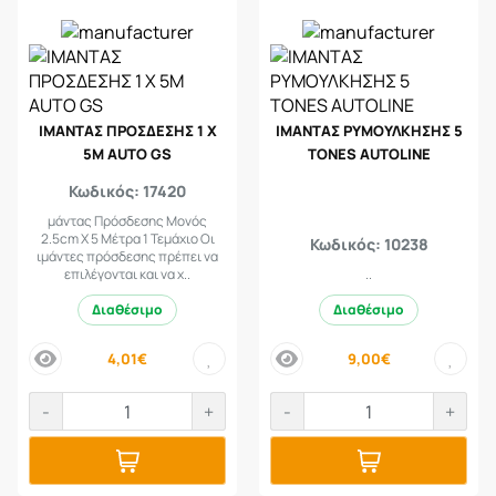
ΙΜΑΝΤΑΣ ΠΡΟΣΔΕΣΗΣ 1 Χ
ΙΜΑΝΤΑΣ ΡΥΜΟΥΛΚΗΣΗΣ 5
5Μ AUTO GS
TONES AUTOLINE
Κωδικός: 17420
μάντας Πρόσδεσης Μονός
2.5cm X 5 Μέτρα 1 Τεμάχιο Οι
Κωδικός: 10238
ιμάντες πρόσδεσης πρέπει να
επιλέγονται και να χ..
..
Διαθέσιμο
Διαθέσιμο
4,01€
9,00€
price
price
-
+
-
+