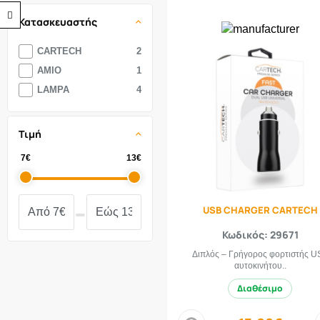
Προσβασιμότητα
Κατασκευαστής
CARTECH
2
AMIO
1
LAMPA
4
Τιμή
7€
13€
-
USB CHARGER CARTECH
Κωδικός: 29671
Διπλός – Γρήγορος φορτιστής U
αυτοκινήτου..
Διαθέσιμο