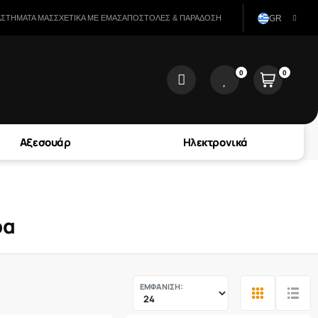
ΑΣΤΉΜΑΤΑ ΜΑΣ
ΣΧΕΤΙΚΆ ΜΕ ΕΜΆΣ
ΑΠΟΣΤΟΛΈΣ & ΠΑΡΆΔΟΣΗ
GR
0
0
user
wishlist
Αξεσουάρ
Ηλεκτρονικά
ρα
ΕΜΦΑΝΙΣΗ: