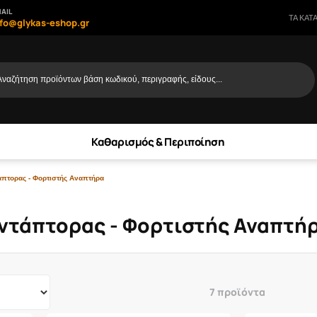
AIL
ΤΑ ΚΑΤ
nfo@glykas-eshop.gr
Αναζήτηση προϊόντων βάση κωδικού, περιγραφής, είδους...
Καθαρισμός & Περιποίηση
άπτορας - Φορτιστής Αναπτήρα
ντάπτορας - Φορτιστής Αναπτή
7 προϊόντα