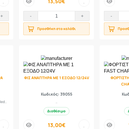
13,50€
price
price
+
-
+
-
Προσθήκη στο καλάθι
Προσθ
ΡΑ
ΦΙΣ ΑΝΑΠΤΗΡΑ ΜΕ 1 ΕΞΟΔΟ 12/24V
ΦΟΡΤΙΣΤΗ
CHA
Κωδικός: 39055
Κωδ
led..
..
Διαθέσιμο
13,00€
price
price